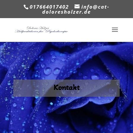
017664017402
info@cat-
doloresholzer.de
Kontakt