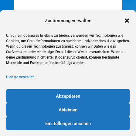
Zustimmung verwalten
Alternative:
=
Senden
3 + 4
Um dir ein optimales Erlebnis zu bieten, verwenden wir Technologien wie
Cookies, um Geräteinformationen zu speichern und/oder darauf zuzugreifen.
Wenn du diesen Technologien zustimmst, können wir Daten wie das
Surfverhalten oder eindeutige IDs auf dieser Website verarbeiten. Wenn du
Privatpraxis für Psychotherapie
deine Zustimmung nicht erteilst oder zurückziehst, können bestimmte

Merkmale und Funktionen beeinträchtigt werden.
Beethovenstraße 1
51427 Bergisch Gladbach
Dienste verwalten

017664017402
Akzeptieren

info@cat-doloresholzer.de
Ablehnen
Einstellungen ansehen
© Copyright 2022