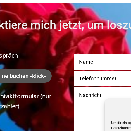
tiere mich jetzt, um los
espräch
ine buchen -klick-
ontaktformular (nur
zahler):
Um dir ein o
Geräteinform